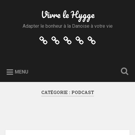
Accéder
au
Vivre le Hygge
Recherche
contenu
principal
Adapter le bonheur à la Danoise à votre vie
Accueil
Plan
A
Contact
Mentions
du
propos
légales
site
&
co
MENU
CATÉGORIE :
PODCAST