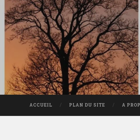
Accéder
au
contenu
principal
Recherche
ACCUEIL
PLAN DU SITE
A PRO