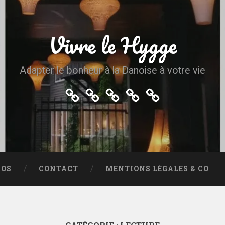
Vivre le Hygge
Adapter le bonheur à la Danoise à votre vie
Accueil
Plan
A
Contact
Mentions
du
propos
légales
site
&
co
POS
CONTACT
MENTIONS LÉGALES & CO