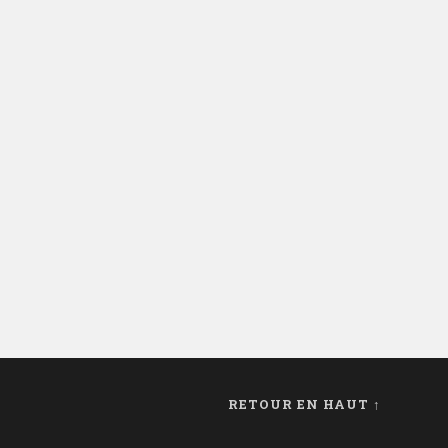
Olsen-Beëger © Shutterstock Editions:
Marabout Dépôt légal: mai 2017
Langue: Français 133 pages Lecture en
version...
Lire la Suite →
0
14
octobre
2019
RETOUR EN HAUT ↑