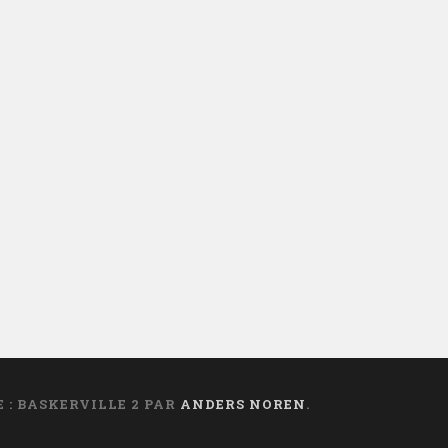
pour les voyages! Auteur: Meik Wiking
(Président de l’institut de recherche sur
le bonheur de Copenhague) © Meik
Wiking,2016...
Lire la Suite →
6
12
mai
2020
 : BASKERVILLE 2 PAR
ANDERS NOREN
.