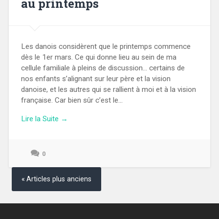
au printemps
Les danois considèrent que le printemps commence
dès le 1er mars. Ce qui donne lieu au sein de ma
cellule familiale à pleins de discussion… certains de
nos enfants s’alignant sur leur père et la vision
danoise, et les autres qui se rallient à moi et à la vision
française. Car bien sûr c’est le...
Lire la Suite →
0
31
mars
Navigation
2024
des
Articles plus anciens
articles