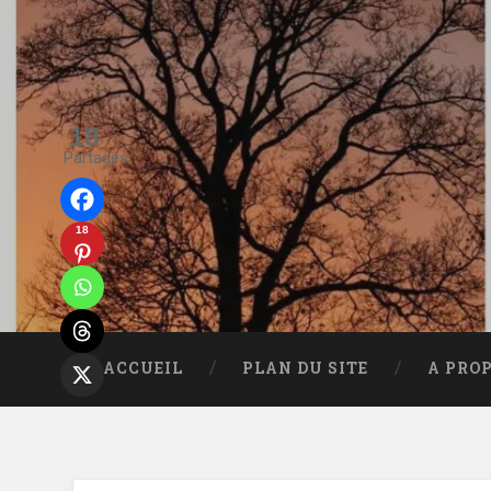
Accéder
au
contenu
principal
Recherche
18
Partages
18
ACCUEIL
PLAN DU SITE
A PRO