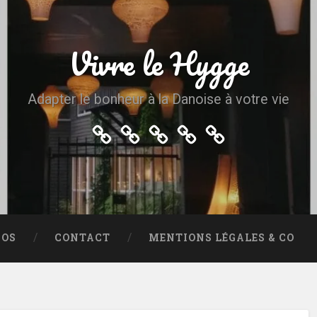
Vivre le Hygge
Adapter le bonheur à la Danoise à votre vie
Accueil
Plan
A
Contact
Mentions
du
propos
légales
site
&
co
POS
CONTACT
MENTIONS LÉGALES & CO