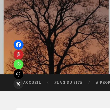
Accéder
au
contenu
principal
Recherche
ACCUEIL
PLAN DU SITE
A PRO