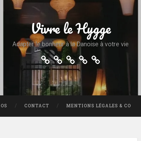
Vivre le Hygge
Adapter le bonheur à la Danoise à votre vie
Accueil
Plan
A
Contact
Mentions
du
propos
légales
site
&
co
POS
CONTACT
MENTIONS LÉGALES & CO