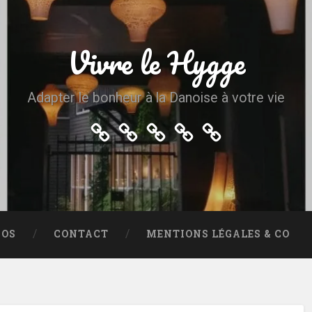
Vivre le Hygge
Adapter le bonheur à la Danoise à votre vie
Accueil
Plan
A
Contact
Mentions
du
propos
légales
site
&
co
POS
CONTACT
MENTIONS LÉGALES & CO