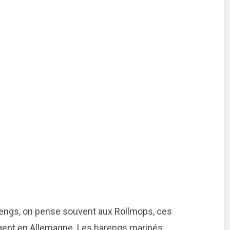
rengs, on pense souvent aux Rollmops, ces
ngent en Allemagne. Les harengs marinés