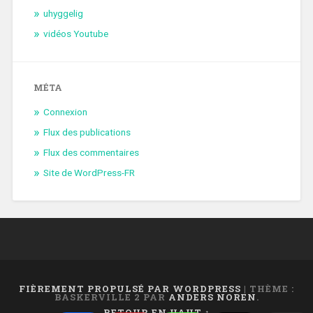
uhyggelig
vidéos Youtube
MÉTA
Connexion
Flux des publications
Flux des commentaires
Site de WordPress-FR
FIÈREMENT PROPULSÉ PAR WORDPRESS
|
THÈME :
BASKERVILLE 2 PAR
ANDERS NOREN
.
RETOUR EN HAUT ↑