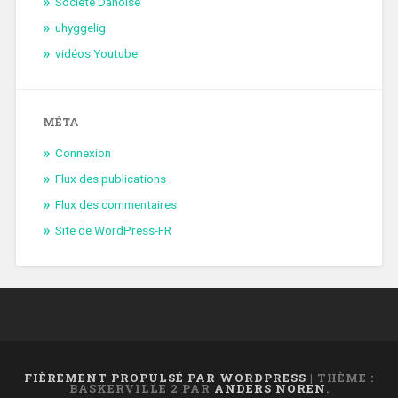
Société Danoise
uhyggelig
vidéos Youtube
MÉTA
Connexion
Flux des publications
Flux des commentaires
Site de WordPress-FR
FIÈREMENT PROPULSÉ PAR WORDPRESS
|
THÈME :
BASKERVILLE 2 PAR
ANDERS NOREN
.